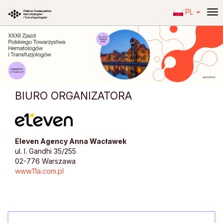
PL
To
nav
BIURO ORGANIZATORA
Eleven Agency Anna Wacławek
ul. I. Gandhi 35/255
02-776 Warszawa
www.11a.com.pl