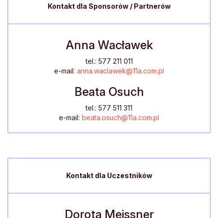
Kontakt dla Sponsorów / Partnerów
Anna Wacławek
tel.: 577 211 011
e-mail:
anna.waclawek@11a.com.pl
Beata Osuch
tel.: 577 511 311
e-mail:
beata.osuch@11a.com.pl
Kontakt dla Uczestników
Dorota Meissner